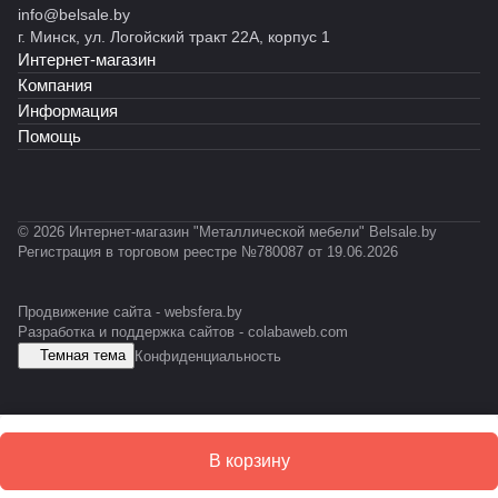
info@belsale.by
й
й
й
й
)
т
т
г. Минск, ул. Логойский тракт 22А, корпус 1
С
С
С
С
RAL
RAL
Интернет-магазин
К
T
Т
А
703
703
-
-
Б
5)
5)
Компания
0
0
-
Информация
5
1
E
Помощь
1
0
S
К
D
© 2026 Интернет-магазин "Металлической мебели" Belsale.by
Регистрация в торговом реестре №780087 от 19.06.2026
Продвижение сайта -
websfera.by
Разработка и поддержка сайтов -
colabaweb.com
Темная тема
Конфиденциальность
В корзину