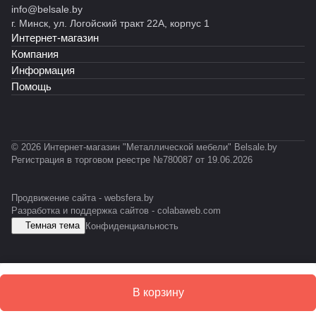
к)
RA
ет
info@belsale.by
й
й
035)
сер
т
ет
Т
L70
RAL
г. Минск, ул. Логойский тракт 22А, корпус 1
R
С
ии
RAL
RA
-
35)
703
Интернет-магазин
o
К
INO
703
L70
0
5)
c
У
X
5)
35)
3
Компания
k
1
Информация
X
Помощь
L
© 2026 Интернет-магазин "Металлической мебели" Belsale.by
Регистрация в торговом реестре №780087 от 19.06.2026
Продвижение сайта -
websfera.by
Разработка и поддержка сайтов -
colabaweb.com
Темная тема
Конфиденциальность
В корзину