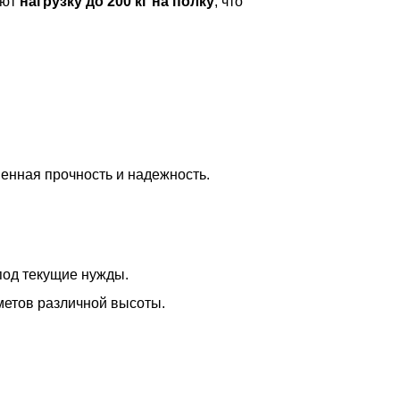
ают
нагрузку до 200 кг на полку
, что
шенная прочность и надежность.
под текущие нужды.
метов различной высоты.