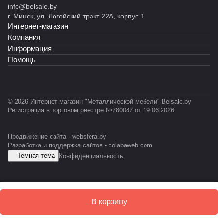
info@belsale.by
й
й
ы
й
й
й
г. Минск, ул. Логойский тракт 22А, корпус 1
С
С
й
С
С
С
Интернет-магазин
К
T
С
Т
Т
Т
У
-
У
-
-
-
Компания
0
М
0
0
0
Информация
5
-
1
2
1
Помощь
1
E
2
3
2
S
E
D
S
D
© 2026 Интернет-магазин "Металлической мебели" Belsale.by
Регистрация в торговом реестре №780087 от 19.06.2026
Продвижение сайта -
websfera.by
Разработка и поддержка сайтов -
colabaweb.com
Темная тема
Конфиденциальность
В корзину