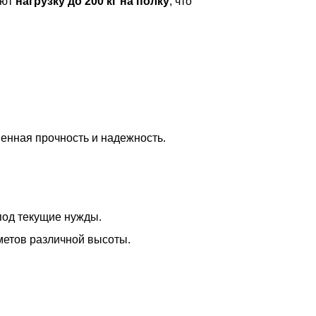
ают
нагрузку до 200 кг на полку
, что
шенная прочность и надежность.
под текущие нужды.
метов различной высоты.