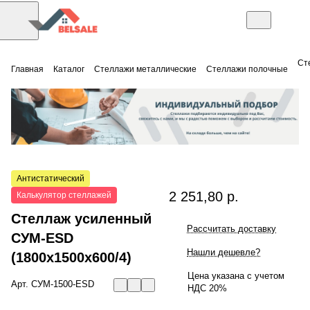
Ст
Главная
Каталог
Стеллажи металлические
Стеллажи полочные
Антистатический
2 251,80 р.
Калькулятор стеллажей
Стеллаж усиленный
Рассчитать доставку
СУМ-ESD
Нашли дешевле?
(1800x1500x600/4)
Цена указана с учетом
Арт.
СУМ-1500-ESD
НДС 20%