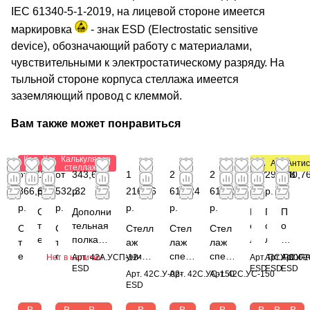
IEC 61340-5-1-2019, на лицевой стороне имеется
маркировка
- знак ESD (Electrostatic sensitive
device), обозначающий работу с материалами,
чувствительными к электростатическому разряду. На
тыльной стороне корпуса стеллажа имеется
заземляющий провод с клеммой.
Вам также может понравиться
Калькулятор
Калькулятор
Калькулятор
Антистатичес
Антистат
Антис
стеллажей
стеллажей
стеллажей
от
0
от
343,68
1
2
2
267
298,68
140,7
866,64
р.
532,32
р.
216,56
616,24
616,24
р.
р.
р.
р.
р.
р.
р.
р.
С
Дополни
П
П
П
т
тельная
о
о
о
С
С
Стелл
Стел
Стел
е
полка
л
л
лк
т
т
аж
лаж
лаж
л
для
к
к
а
е
е
униве
спец
спец
Нет в наличии
Арт.
42А.УСП-12-
Арт.
Арт.
ПСУ-800-
Арт.
ПСУ-1
ПА
л
стеллаж
а
а
д
ESD
ESD
ESD
ESD
л
л
рсаль
иаль
иаль
Арт.
42С.У-02-
Арт.
42С.УС-150
Арт.
42С.УС-150
а
ей
П
П
л
л
л
ный
ный
ный
ESD
ж
42С.УС-
С
С
я
а
а
1850x
1800
1800
п
12
У
У
ст