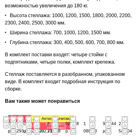
возможностью увеличения до 180 кг.
Высота стеллажа: 1000, 1200, 1500, 1800, 2000, 2200,
2300, 2400, 2500, 3000 мм.
Ширина стеллажа: 700, 1000, 1200, 1500 мм.
Глубина стеллажа: 300, 400, 500, 600, 700, 800 мм.
В комплект поставки входят: четыре стойки с
подпятниками, четыре полки, комплект крепежа.
Стеллаж поставляется в разобранном, упакованном
виде. В комплект входит подробная инструкция по
сборке.
Вам также может понравиться
Калькулятор
Калькулятор
Калькулятор
Антистатический
Антистатический
стеллажей
стеллажей
стеллажей
0
от
0
от
от 1
2
923,88
1
982,44
2
Калькулятор
Калькулятор
стеллажей
стеллажей
р.
293,28
р.
526,20
032,72
132,88
р.
085,28
р.
540,04