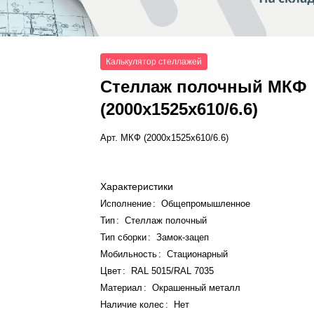
Калькулятор стеллажей
Стеллаж полочный МКФ
(2000x1525x610/6.6)
Арт.
МКФ (2000x1525x610/6.6)
Характеристики
Исполнение
:
Общепромышленное
Тип
:
Стеллаж полочный
Тип сборки
:
Замок-зацеп
Мобильность
:
Стационарный
Цвет
:
RAL 5015/RAL 7035
Материал
:
Окрашенный металл
Наличие колес
:
Нет