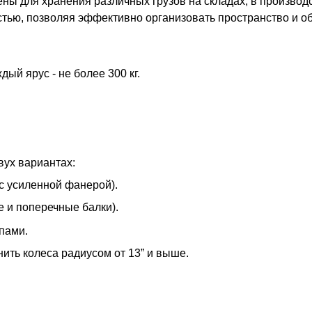
ны для хранения различных грузов на складах, в произво
ью, позволяя эффективно организовать пространство и об
ый ярус - не более 300 кг.
вух вариантах:
с усиленной фанерой).
 и поперечные балки).
пами.
ть колеса радиусом от 13” и выше.