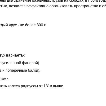
ны для хранения различных грузов на складах, в произво
ью, позволяя эффективно организовать пространство и об
ый ярус - не более 300 кг.
вух вариантах:
с усиленной фанерой).
 и поперечные балки).
пами.
ть колеса радиусом от 13” и выше.