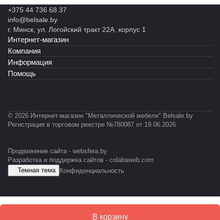
н
н
н
полок)
012)
)
В
й
+375 44 736 68 37
ы
ы
ы
Л
S
info@belsale.by
й
й
й
Т
G
г. Минск, ул. Логойский тракт 22А, корпус 1
С
М
С
-
R
Интернет-магазин
Т
К
T
0
Ф
Ф
-
3
Компания
У
0
1
Информация
5
Помощь
1
© 2026 Интернет-магазин "Металлической мебели" Belsale.by
Регистрация в торговом реестре №780087 от 19.06.2026
Продвижение сайта -
websfera.by
Разработка и поддержка сайтов -
colabaweb.com
Темная тема
Конфиденциальность
В корзину