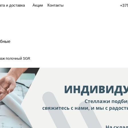
та и доставка
Акции
Контакты
+375
обные
лаж полочный SGR