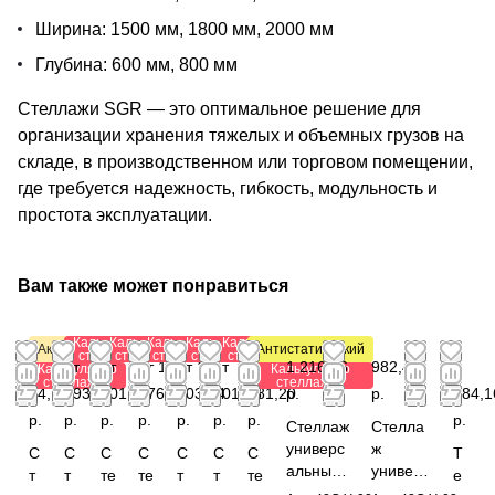
Ширина: 1500 мм, 1800 мм, 2000 мм
Глубина: 600 мм, 800 мм
Стеллажи SGR — это оптимальное решение для
организации хранения тяжелых и объемных грузов на
складе, в производственном или торговом помещении,
где требуется надежность, гибкость, модульность и
простота эксплуатации.
Вам также может понравиться
Калькулятор
Калькулятор
Калькулятор
Калькулятор
Калькулятор
Акция
Антистатический
стеллажей
стеллажей
стеллажей
стеллажей
стеллажей
от
от
от
от 1
от 1
от
от
1 216,56
982,44
1
Калькулятор
Калькулятор
стеллажей
стеллажей
84,72
293,28
501,12
376,40
203,84
901,08
781,20
р.
р.
784,1
р.
р.
р.
р.
р.
р.
р.
р.
Стеллаж
Стелла
универс
ж
С
С
С
С
С
С
С
Т
альный
универс
т
т
те
те
т
т
те
е
1850x82
альный