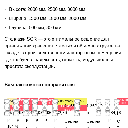
Высота: 2000 мм, 2500 мм, 3000 мм
Ширина: 1500 мм, 1800 мм, 2000 мм
Глубина: 600 мм, 800 мм
Стеллажи SGR — это оптимальное решение для
организации хранения тяжелых и объемных грузов на
складе, в производственном или торговом помещении,
где требуется надежность, гибкость, модульность и
простота эксплуатации.
Вам также может понравиться
Калькулятор
Калькулятор
Калькулятор
Калькулятор
Каль
Акция
Антистатический
стеллажей
стеллажей
стеллажей
стеллажей
сте
от
от
от
от 1
от
от 1
1 153,44
1 262,40
1
0
Калькулятор
Калькулятор
стеллажей
стеллажей
157,80
293,28
501,12
203,84
206,88
032,72
р.
р.
784,16
р.
р.
р.
р.
р.
р.
р.
р.
Стелла
Стелла
С
194,76
ж
ж
т