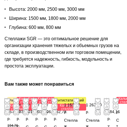
Высота: 2000 мм, 2500 мм, 3000 мм
Ширина: 1500 мм, 1800 мм, 2000 мм
Глубина: 600 мм, 800 мм
Стеллажи SGR — это оптимальное решение для
организации хранения тяжелых и объемных грузов на
складе, в производственном или торговом помещении,
где требуется надежность, гибкость, модульность и
простота эксплуатации.
Вам также может понравиться
Калькулятор
Калькулятор
Калькулятор
Калькулятор
Каль
Акция
Антистатический
стеллажей
стеллажей
стеллажей
стеллажей
сте
от
от
от
от 1
от
от 1
1 153,44
1 262,40
1
0
Калькулятор
Калькулятор
стеллажей
стеллажей
157,80
293,28
501,12
203,84
206,88
032,72
р.
р.
784,16
р.
р.
р.
р.
р.
р.
р.
р.
Стелла
Стелла
С
194,76
ж
ж
т