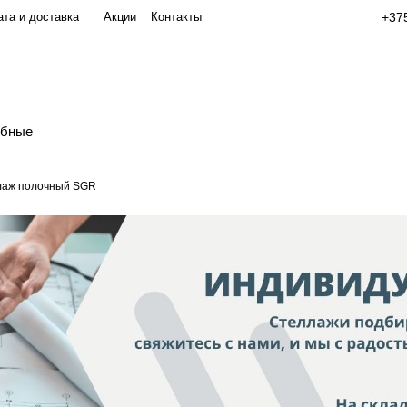
та и доставка
Акции
Контакты
+375
обные
лаж полочный SGR