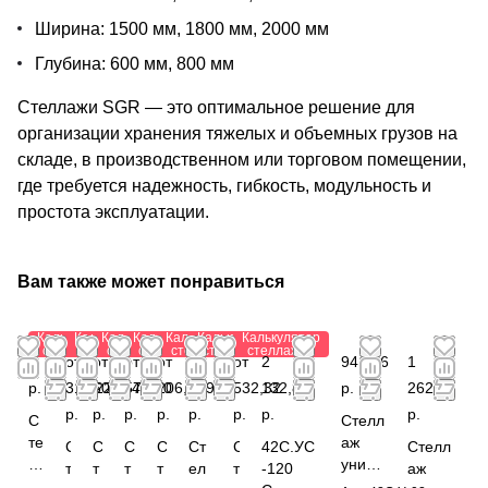
Ширина: 1500 мм, 1800 мм, 2000 мм
Глубина: 600 мм, 800 мм
Стеллажи SGR — это оптимальное решение для
организации хранения тяжелых и объемных грузов на
складе, в производственном или торговом помещении,
где требуется надежность, гибкость, модульность и
простота эксплуатации.
Вам также может понравиться
Калькулятор
Калькулятор
Калькулятор
Калькулятор
Калькулятор
Калькулятор
Калькулятор
стеллажей
стеллажей
стеллажей
стеллажей
стеллажей
стеллажей
стеллажей
0
от
от 1
от
от
от
от
2
941,76
1
р.
311,22
601,64
573,60
206,88
809,76
532,32
132,88
р.
262,40
р.
р.
р.
р.
р.
р.
р.
р.
С
Стелл
те
аж
С
С
С
С
Ст
С
42С.УС
Стелл
л
униве
т
т
т
т
ел
т
-120
аж
л
рсаль