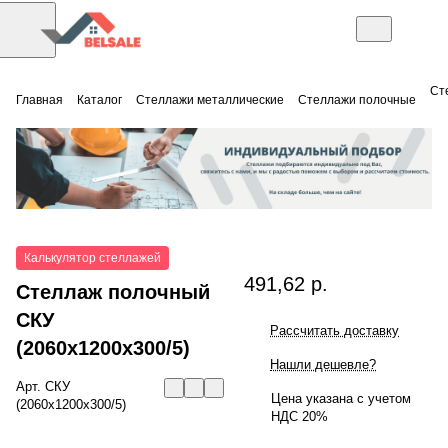
Ст
Главная
Каталог
Стеллажи металлические
Стеллажи полочные
Калькулятор стеллажей
491,62 р.
Стеллаж полочный
СКУ
Рассчитать доставку
(2060x1200x300/5)
Нашли дешевле?
Арт.
СКУ
Цена указана с учетом
(2060x1200x300/5)
НДС 20%