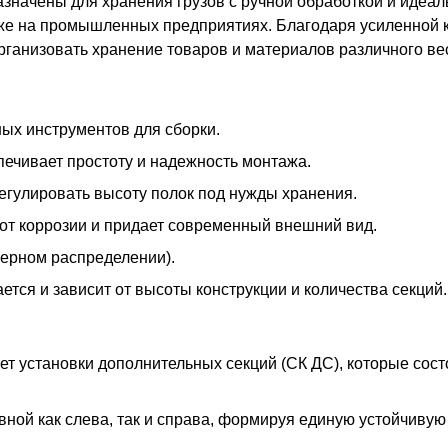
начены для хранения грузов с ручной обработкой и идеаль
акже на промышленных предприятиях. Благодаря усиленной 
ганизовать хранение товаров и материалов различного вес
ых инструментов для сборки.
печивает простоту и надежность монтажа.
регулировать высоту полок под нужды хранения.
от коррозии и придает современный внешний вид.
мерном распределении).
тся и зависит от высоты конструкции и количества секций.
т установки дополнительных секций (СК ДС), которые сост
ной как слева, так и справа, формируя единую устойчивую