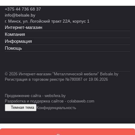
н
н
н
н
н
н
35)
+375 44 736 68 37
ы
ы
ы
ы
н
ы
info@belsale.by
й
й
й
й
ы
й
г. Минск, ул. Логойский тракт 22А, корпус 1
R
R
С
С
й
C
Интернет-магазин
o
o
К
T
С
A
c
c
-
У
-
Компания
k
k
0
С
E
Информация
X
L
3
S
Помощь
L
1
D
© 2026 Интернет-магазин "Металлической мебели" Belsale.by
Регистрация в торговом реестре №780087 от 19.06.2026
Продвижение сайта -
websfera.by
Разработка и поддержка сайтов -
colabaweb.com
Темная тема
Конфиденциальность