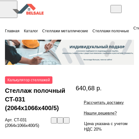
Ст
Главная
Каталог
Стеллажи металлические
Стеллажи полочные
Калькулятор стеллажей
640,68 р.
Стеллаж полочный
СT-031
Рассчитать доставку
(2064x1066x400/5)
Нашли дешевле?
Арт.
СT-031
Цена указана с учетом
(2064x1066x400/5)
НДС 20%