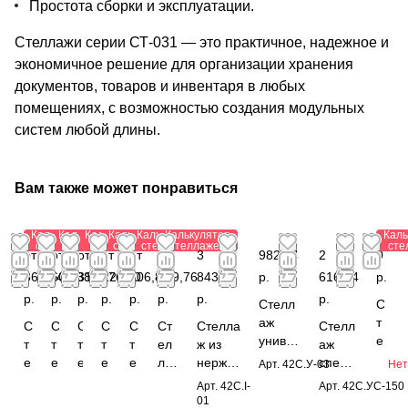
Простота сборки и эксплуатации.
Стеллажи серии СТ-031 — это практичное, надежное и
экономичное решение для организации хранения
документов, товаров и инвентаря в любых
помещениях, с возможностью создания модульных
систем любой длины.
Вам также может понравиться
Калькулятор
Калькулятор
Калькулятор
Калькулятор
Калькулятор
Калькулятор
Каль
стеллажей
стеллажей
стеллажей
стеллажей
стеллажей
стеллажей
сте
от
от
от
от 1
от
от
3
982,44
2
0
866,64
607,38
311,22
376,40
206,88
809,76
843,12
р.
616,24
р.
р.
р.
р.
р.
р.
р.
р.
р.
Стелл
С
аж
т
С
С
С
С
С
Ст
Стелла
Стелл
униве
е
т
т
т
т
т
ел
ж из
аж
рсаль
л
е
е
е
е
е
ла
нержав
специ
Арт.
42С.У-03
Нет
ный
л
л
л
л
л
л
ж
ающей
альны
Арт.
42C.I-
Арт.
42С.УС-150
1850x
а
л
л
л
л
л
по
стали
й
01