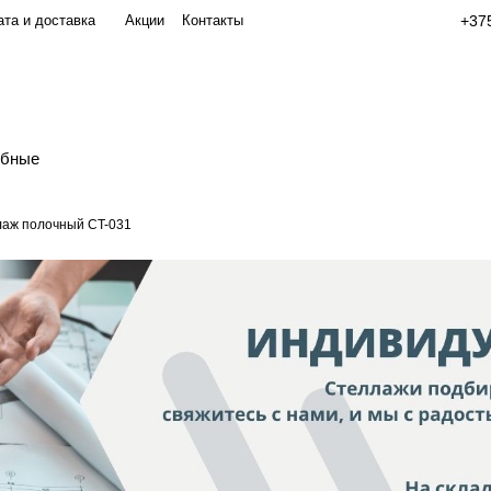
та и доставка
Акции
Контакты
+375
обные
аж полочный СT-031