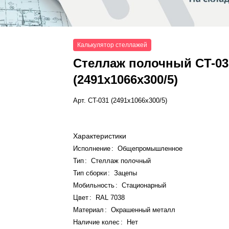
Калькулятор стеллажей
Стеллаж полочный СT-03
(2491x1066x300/5)
Арт.
СT-031 (2491x1066x300/5)
Характеристики
Исполнение
:
Общепромышленное
Тип
:
Стеллаж полочный
Тип сборки
:
Зацепы
Мобильность
:
Стационарный
Цвет
:
RAL 7038
Материал
:
Окрашенный металл
Наличие колес
:
Нет