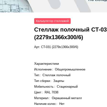
Калькулятор стеллажей
Стеллаж полочный СT-03
(2279x1366x300/6)
Арт.
СT-031 (2279x1366x300/6)
Характеристики
Исполнение
:
Общепромышленное
Тип
:
Стеллаж полочный
Тип сборки
:
Зацепы
Мобильность
:
Стационарный
Цвет
:
RAL 7038
Материал
:
Окрашенный металл
Наличие колес
:
Нет