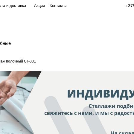
та и доставка
Акции
Контакты
+375
обные
аж полочный СT-031