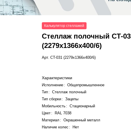
Калькулятор стеллажей
Стеллаж полочный СT-03
(2279x1366x400/6)
Арт.
СT-031 (2279x1366x400/6)
Характеристики
Исполнение
:
Общепромышленное
Тип
:
Стеллаж полочный
Тип сборки
:
Зацепы
Мобильность
:
Стационарный
Цвет
:
RAL 7038
Материал
:
Окрашенный металл
Наличие колес
:
Нет