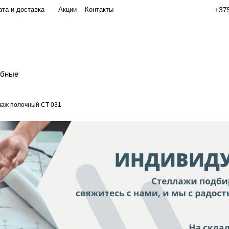
та и доставка
Акции
Контакты
+375
обные
аж полочный СT-031