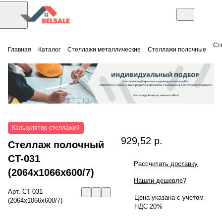
Ст
Главная
Каталог
Стеллажи металлические
Стеллажи полочные
Калькулятор стеллажей
929,52 р.
Стеллаж полочный
СT-031
Рассчитать доставку
(2064x1066x600/7)
Нашли дешевле?
Арт.
СT-031
Цена указана с учетом
(2064x1066x600/7)
НДС 20%