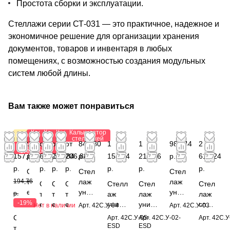
Простота сборки и эксплуатации.
Стеллажи серии СТ-031 — это практичное, надежное и
экономичное решение для организации хранения
документов, товаров и инвентаря в любых
помещениях, с возможностью создания модульных
систем любой длины.
Вам также может понравиться
Калькулятор
Калькулятор
Калькулятор
Калькулятор
Акция
стеллажей
стеллажей
стеллажей
стеллажей
от
0
от
от 1
от
841,80
1
1
982,44
2
Калькулятор
стеллажей
157,80
р.
607,38
203,84
206,88
р.
153,44
216,56
р.
616,24
р.
р.
р.
р.
р.
р.
р.
С
Стел
Стел
194,76
т
лаж
лаж
С
С
С
Стелл
Стел
Стел
е
унив
унив
р.
т
т
т
аж
лаж
лаж
л
ерса
ерса
-19%
е
е
е
униве
униве
спец
Нет в наличии
Арт.
42С.У-04
Арт.
42С.У-03
л
льны
льны
л
л
л
рсаль
рсаль
иаль
С
Арт.
42С.У-05-
Арт.
42С.У-02-
Арт.
42С.У
а
й
й
л
л
л
ный
ный
ный
ESD
ESD
т