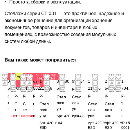
Простота сборки и эксплуатации.
Стеллажи серии СТ-031 — это практичное, надежное и
экономичное решение для организации хранения
документов, товаров и инвентаря в любых
помещениях, с возможностью создания модульных
систем любой длины.
Вам также может понравиться
Калькулятор
Калькулятор
Калькулятор
Антистатический
стеллажей
стеллажей
стеллажей
0
от 2
от
от
1
841,80
992,64
1
2
1
Калькулятор
стеллажей
р.
003,64
809,76
532,32
216,56
р.
р.
216,56
540,04
784,
р.
р.
р.
р.
р.
р.
р.
С
Стел
Стел
т
лаж
лаж
С
С
С
Стел
Стел
Стел
Т
е
унив
унив
т
те
т
лаж
лаж
лаж
е
л
ерса
ерса
е
л
е
униве
унив
спец
л
Нет в наличии
Арт.
42С.У-04
Арт.
42С.У-05
л
льны
льны
л
л
л
рсаль
ерса
иаль
е
Арт.
42С.У-04-
Арт.
42С.У-02-
Арт.
42С.УС-15
Арт.
а
й
й
л
а
л
ный
льны
ный
ж
ESD
ESD
ESD
0001