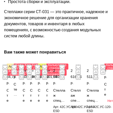
Простота сборки и эксплуатации.
Стеллажи серии СТ-031 — это практичное, надежное и
экономичное решение для организации хранения
документов, товаров и инвентаря в любых
помещениях, с возможностью создания модульных
систем любой длины.
Вам также может понравиться
Калькулятор
Калькулятор
Калькулятор
Калькулятор
Каль
Акция
Антистатический
стеллажей
стеллажей
стеллажей
стеллажей
сте
от
0
от
от
от 1
от
2
2
2
0
Калькулятор
Калькулятор
стеллажей
стеллажей
84,72
р.
607,38
206,88
032,72
901,08
540,04
616,24
511,60
р.
р.
р.
р.
р.
р.
р.
р.
р.
С
С
те
т
С
С
С
С
С
Стелла
Стелл
Стелла
л
е
т
т
т
т
т
ж
аж
ж
л
л
е
е
е
е
е
специа
специ
специа
Нет
а
л
л
л
л
л
л
льный
альны
льный
Арт.
42С.УС-150-
Арт.
42С.УС-150
Арт.
42С.УС-120-
ж
а
л
л
л
л
л
1800x1
й
1800x1
ESD
ESD