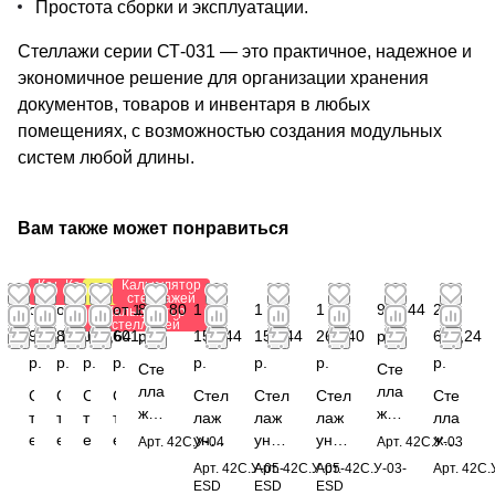
Простота сборки и эксплуатации.
Стеллажи серии СТ-031 — это практичное, надежное и
экономичное решение для организации хранения
документов, товаров и инвентаря в любых
помещениях, с возможностью создания модульных
систем любой длины.
Вам также может понравиться
Калькулятор
Калькулятор
Калькулятор
Антистатический
стеллажей
стеллажей
стеллажей
от
от
от 2
от 1
841,80
1
1
1
982,44
2
Калькулятор
стеллажей
996,12
866,64
003,64
601,64
р.
153,44
153,44
262,40
р.
616,24
р.
р.
р.
р.
р.
р.
р.
р.
Сте
Сте
лла
лла
С
С
С
С
Стел
Стел
Стел
Сте
ж
ж
т
т
т
т
лаж
лаж
лаж
лла
унив
унив
е
е
е
е
унив
унив
унив
ж
Арт.
42С.У-04
Арт.
42С.У-03
ерс
ерса
л
л
л
л
ерса
ерса
ерса
спе
Арт.
42С.У-05-
Арт.
42С.У-05-
Арт.
42С.У-03-
Арт.
42С.
аль
льн
л
л
л
л
льны
льны
льны
циа
ESD
ESD
ESD