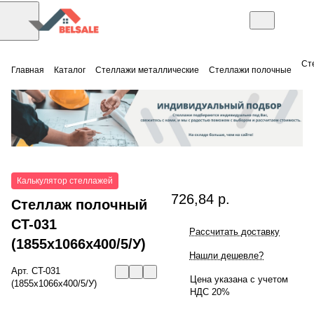
Ст
Главная
Каталог
Стеллажи металлические
Стеллажи полочные
Калькулятор стеллажей
726,84 р.
Стеллаж полочный
СT-031
Рассчитать доставку
(1855x1066x400/5/У)
Нашли дешевле?
Арт.
СT-031
Цена указана с учетом
(1855x1066x400/5/У)
НДС 20%