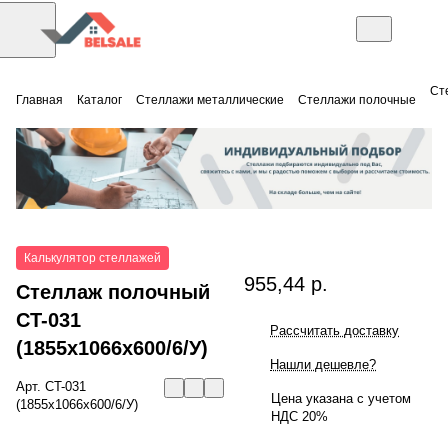
Ст
Главная
Каталог
Стеллажи металлические
Стеллажи полочные
Калькулятор стеллажей
955,44 р.
Стеллаж полочный
СT-031
Рассчитать доставку
(1855x1066x600/6/У)
Нашли дешевле?
Арт.
СT-031
Цена указана с учетом
(1855x1066x600/6/У)
НДС 20%