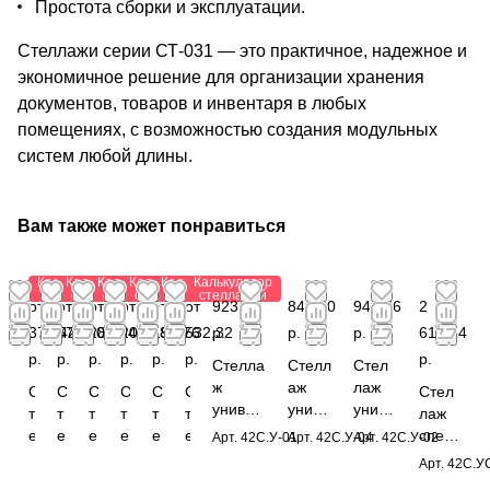
Простота сборки и эксплуатации.
Стеллажи серии СТ-031 — это практичное, надежное и
экономичное решение для организации хранения
документов, товаров и инвентаря в любых
помещениях, с возможностью создания модульных
систем любой длины.
Вам также может понравиться
Калькулятор
Калькулятор
Калькулятор
Калькулятор
Калькулятор
Калькулятор
стеллажей
стеллажей
стеллажей
стеллажей
стеллажей
стеллажей
от
от
от
от
от
от
923,88
841,80
941,76
2
375,42
573,60
285,84
206,88
191,76
532,32
р.
р.
р.
616,24
р.
р.
р.
р.
р.
р.
р.
Стелла
Стелл
Стел
ж
аж
лаж
С
С
С
С
С
С
Стел
универ
униве
униве
т
т
т
т
т
т
лаж
сальны
рсаль
рсаль
е
е
е
е
е
е
специ
Арт.
42С.У-01
Арт.
42С.У-04
Арт.
42С.У-02
й
ный
ный
л
л
л
л
л
л
альн
Арт.
42С.У
1850х8
1950x
1850x
л
л
л
л
л
л
ый