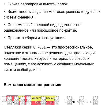
Гибкая регулировка высоты полок.
Возможность создания многосекционных модульных
систем хранения.
Современный внешний вид и долговечное
оцинкованное или порошковое покрытие.
Простота сборки и эксплуатации.
Стеллажи серии СТ-051 — это профессиональное,
надежное и экономичное решение для организации
хранения тяжелых грузов и материалов в любых
помещениях, с возможностью создания модульных
систем любой длины.
Вам также может понравиться
Калькулятор
Калькулятор
Калькулятор
Антистатический
Антистатический
стеллажей
стеллажей
стеллажей
от
от
от
от
от 1
923,88
1
841,80
941,76
1
Калькулятор
Калькулятор