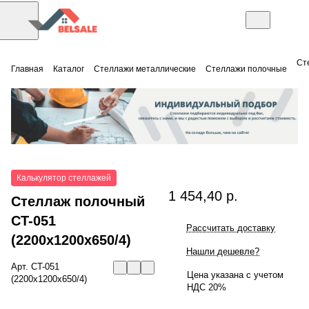
Ст
Главная
Каталог
Стеллажи металлические
Стеллажи полочные
Калькулятор стеллажей
1 454,40 р.
Стеллаж полочный
СT-051
Рассчитать доставку
(2200x1200x650/4)
Нашли дешевле?
Арт.
СT-051
Цена указана с учетом
(2200x1200x650/4)
НДС 20%