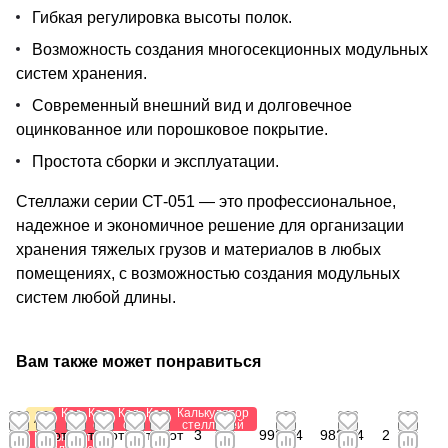
Гибкая регулировка высоты полок.
Возможность создания многосекционных модульных
систем хранения.
Современный внешний вид и долговечное
оцинкованное или порошковое покрытие.
Простота сборки и эксплуатации.
Стеллажи серии СТ-051 — это профессиональное,
надежное и экономичное решение для организации
хранения тяжелых грузов и материалов в любых
помещениях, с возможностью создания модульных
систем любой длины.
Вам также может понравиться
Калькулятор
Калькулятор
Калькулятор
Калькулятор
Калькулятор
Акция
стеллажей
стеллажей
стеллажей
стеллажей
стеллажей
от
от
от
от 1
от
от
3
992,64
982,44
2
Калькулятор