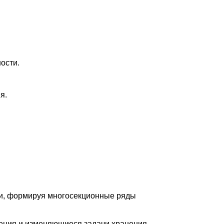
ости.
я.
ии, формируя многосекционные ряды
ения и изменяющиеся задачи хранения.