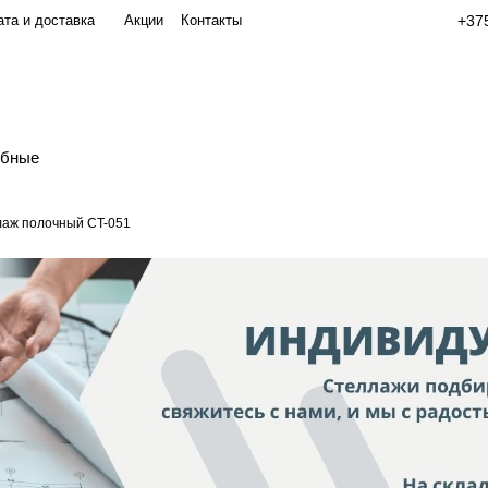
та и доставка
Акции
Контакты
+375
обные
аж полочный СT-051