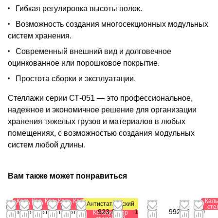
Гибкая регулировка высоты полок.
Возможность создания многосекционных модульных
систем хранения.
Современный внешний вид и долговечное
оцинкованное или порошковое покрытие.
Простота сборки и эксплуатации.
Стеллажи серии СТ-051 — это профессиональное,
надежное и экономичное решение для организации
хранения тяжелых грузов и материалов в любых
помещениях, с возможностью создания модульных
систем любой длины.
Вам также может понравиться
Калькулятор
Калькулятор
Калькулятор
Калькулятор
Калькулятор
Каль
Антистатический
стеллажей
стеллажей
стеллажей
стеллажей
стеллажей
сте
от
от
от
от
от
от
923,88
1
992,64
0
Калькулятор