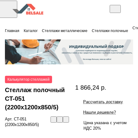
Ст
Главная
Каталог
Стеллажи металлические
Стеллажи полочные
Калькулятор стеллажей
1 866,24 р.
Стеллаж полочный
СT-051
Рассчитать доставку
(2200x1200x850/5)
Нашли дешевле?
Арт.
СT-051
Цена указана с учетом
(2200x1200x850/5)
НДС 20%