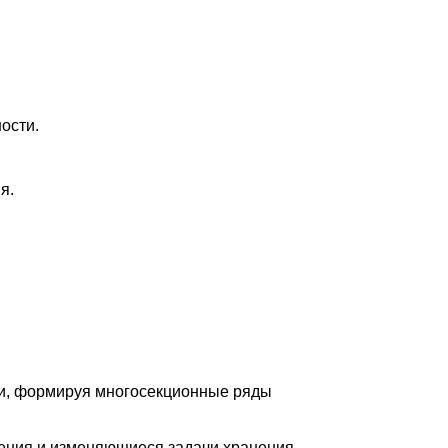
ости.
я.
ии, формируя многосекционные ряды
ения и изменяющиеся задачи хранения.