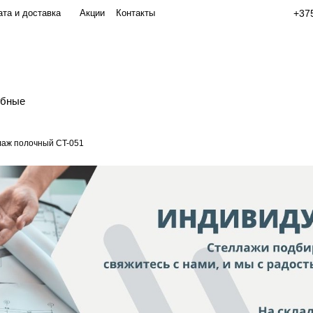
та и доставка
Акции
Контакты
+375
обные
аж полочный СT-051