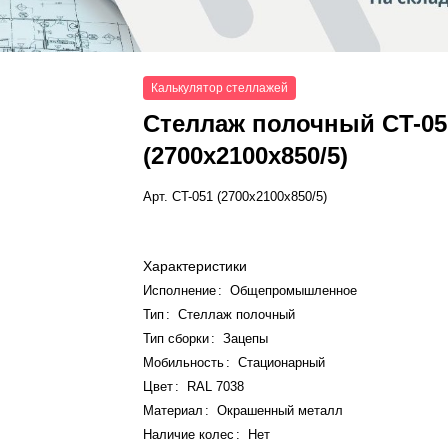
Калькулятор стеллажей
Стеллаж полочный СT-05
(2700x2100x850/5)
Арт.
СT-051 (2700x2100x850/5)
Характеристики
Исполнение
:
Общепромышленное
Тип
:
Стеллаж полочный
Тип сборки
:
Зацепы
Мобильность
:
Стационарный
Цвет
:
RAL 7038
Материал
:
Окрашенный металл
Наличие колес
:
Нет