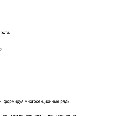
ости.
я.
ии, формируя многосекционные ряды
ения и изменяющиеся задачи хранения.