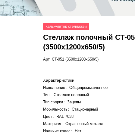
Калькулятор стеллажей
Стеллаж полочный СT-05
(3500x1200x650/5)
Арт.
СT-051 (3500x1200x650/5)
Характеристики
Исполнение
:
Общепромышленное
Тип
:
Стеллаж полочный
Тип сборки
:
Зацепы
Мобильность
:
Стационарный
Цвет
:
RAL 7038
Материал
:
Окрашенный металл
Наличие колес
:
Нет