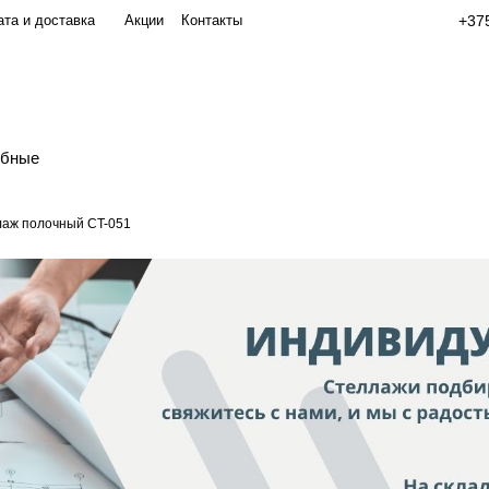
та и доставка
Акции
Контакты
+375
обные
аж полочный СT-051