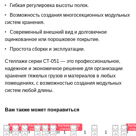
Гибкая регулировка высоты полок.
Возможность создания многосекционных модульных
систем хранения.
Современный внешний вид и долговечное
оцинкованное или порошковое покрытие.
Простота сборки и эксплуатации.
Стеллажи серии СТ-051 — это профессиональное,
надежное и экономичное решение для организации
хранения тяжелых грузов и материалов в любых
помещениях, с возможностью создания модульных
систем любой длины.
Вам также может понравиться
Калькулятор
Калькулятор
Калькулятор
Калькулятор
Калькулятор
Калькулятор
Кал
стеллажей
стеллажей
стеллажей
стеллажей
стеллажей
стеллажей
сте
от 1
от
от
от
от
от
1
1
1
0