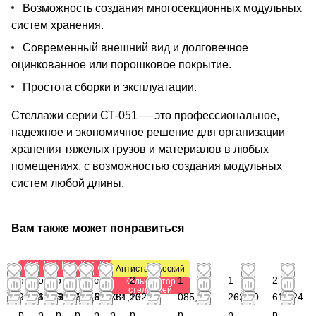
Возможность создания многосекционных модульных
систем хранения.
Современный внешний вид и долговечное
оцинкованное или порошковое покрытие.
Простота сборки и эксплуатации.
Стеллажи серии СТ-051 — это профессиональное,
надежное и экономичное решение для организации
хранения тяжелых грузов и материалов в любых
помещениях, с возможностью создания модульных
систем любой длины.
Вам также может понравиться
Калькулятор
Калькулятор
Калькулятор
Калькулятор
Калькулятор
Антистатический
стеллажей
стеллажей
стеллажей
стеллажей
стеллажей
от
от
от 1
от
от
от
2
1
1
2
Калькулятор
стеллажей
996,12
607,38
601,64
206,88
532,32
781,20
132,88
085,28
262,40
616,24
р.
р.
р.
р.
р.
р.
р.
р.
р.
р.