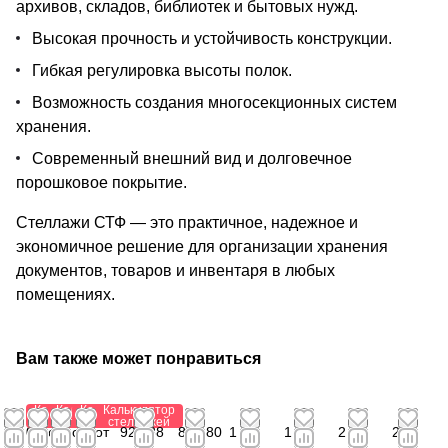
архивов, складов, библиотек и бытовых нужд.
Высокая прочность и устойчивость конструкции.
Гибкая регулировка высоты полок.
Возможность создания многосекционных систем
хранения.
Современный внешний вид и долговечное
порошковое покрытие.
Стеллажи СТФ — это практичное, надежное и
экономичное решение для организации хранения
документов, товаров и инвентаря в любых
помещениях.
Вам также может понравиться
Калькулятор
Калькулятор
Калькулятор
Калькулятор
стеллажей
стеллажей
стеллажей
стеллажей
0
от
от 1
от
923,88
841,80
1
1
2
2