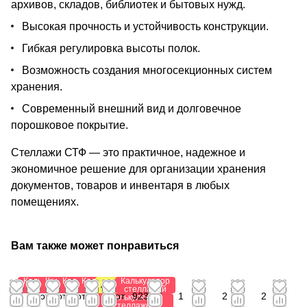
архивов, складов, библиотек и бытовых нужд.
Высокая прочность и устойчивость конструкции.
Гибкая регулировка высоты полок.
Возможность создания многосекционных систем
хранения.
Современный внешний вид и долговечное
порошковое покрытие.
Стеллажи СТФ — это практичное, надежное и
экономичное решение для организации хранения
документов, товаров и инвентаря в любых
помещениях.
Вам также может понравиться
Калькулятор
Калькулятор
Калькулятор
Калькулятор
Калькулятор
Антистатический
стеллажей
стеллажей
стеллажей
стеллажей
стеллажей
0
от
от
от
от 1
от
923,88
1
2
2
Калькулятор
стеллажей