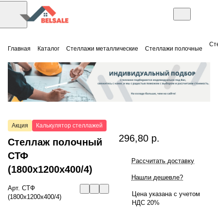
Ст
Главная
Каталог
Стеллажи металлические
Стеллажи полочные
Акция
Калькулятор стеллажей
296,80 р.
Стеллаж полочный
СТФ
Рассчитать доставку
(1800x1200x400/4)
Нашли дешевле?
Арт.
СТФ
Цена указана с учетом
(1800x1200x400/4)
НДС 20%