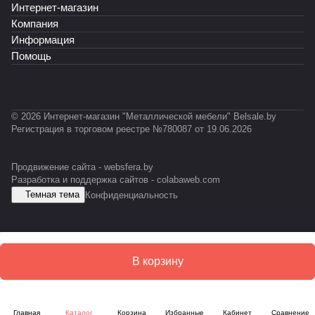
Интернет-магазин
Т
Т
Т
0
А
Ф
-
-
2
Компания
У
0
0
3
Информация
1
1
н
Помощь
1
0
ак
К
л
о
н
© 2026 Интернет-магазин "Металлической мебели" Belsale.by
н
Регистрация в торговом реестре №780087 от 19.06.2026
ы
й
Продвижение сайта -
websfera.by
Разработка и поддержка сайтов -
colabaweb.com
Темная тема
Конфиденциальность
В корзину
Главная
Каталог
Корзина
Избранные
Кабинет
Сравнение