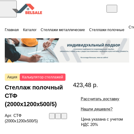
Ст
Главная
Каталог
Стеллажи металлические
Стеллажи полочные
Акция
Калькулятор стеллажей
423,48 р.
Стеллаж полочный
СТФ
Рассчитать доставку
(2000x1200x500/5)
Нашли дешевле?
Арт.
СТФ
Цена указана с учетом
(2000x1200x500/5)
НДС 20%