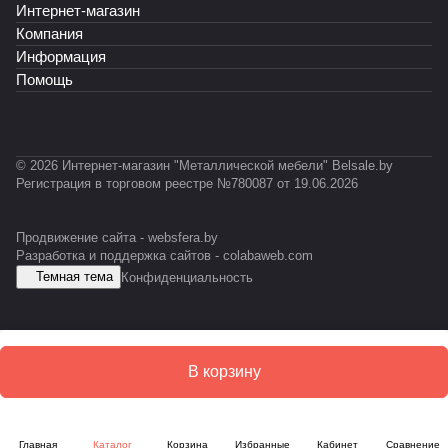
R
Интернет-магазин
T
С
Т
701
-
У
-
2)
Компания
0
С
0
Информация
3
1
Помощь
1
2
© 2026 Интернет-магазин "Металлической мебели" Belsale.by
Регистрация в торговом реестре №780087 от 19.06.2026
Продвижение сайта -
websfera.by
Разработка и поддержка сайтов -
colabaweb.com
Темная тема
Конфиденциальность
В корзину
Главная
Каталог
Корзина
Избранные
Кабинет
Сравнение