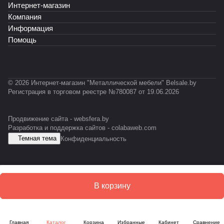
-
Интернет-магазин
К
Т
Т
А
А
P
Ф
-
-
Б
Б
Компания
R
0
0
-
Информация
O
1
1
E
Помощь
F
2
1
S
I
D
L
© 2026 Интернет-магазин "Металлической мебели" Belsale.by
Регистрация в торговом реестре №780087 от 19.06.2026
Продвижение сайта -
websfera.by
Разработка и поддержка сайтов -
colabaweb.com
Темная тема
Конфиденциальность
В корзину
Главная
Каталог
Корзина
Избранные
Кабинет
Сравнение