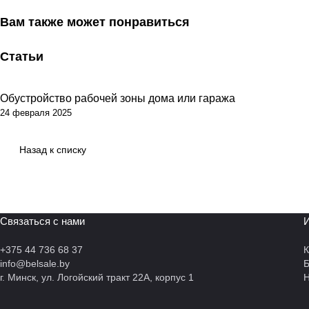
Вам также может понравиться
Статьи
Обустройство рабочей зоны дома или гаража
Советы покупателям
24 февраля 2025
Назад к списку
Связаться с нами
И
+375 44 736 68 37
К
info@belsale.by
г. Минск, ул. Логойский тракт 22А, корпус 1
Н