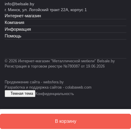
к)
RA
ет
info@belsale.by
й
й
035)
сер
т
ет
Т
L70
RAL
г. Минск, ул. Логойский тракт 22А, корпус 1
R
С
ии
RAL
RA
-
35)
703
Интернет-магазин
o
К
INO
703
L70
0
5)
c
У
X
5)
35)
3
Компания
k
1
Информация
X
Помощь
L
© 2026 Интернет-магазин "Металлической мебели" Belsale.by
Регистрация в торговом реестре №780087 от 19.06.2026
Продвижение сайта -
websfera.by
Разработка и поддержка сайтов -
colabaweb.com
Темная тема
Конфиденциальность
В корзину