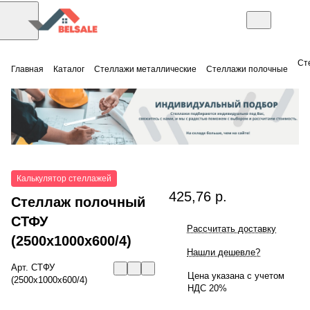
Ст
Главная
Каталог
Стеллажи металлические
Стеллажи полочные
Калькулятор стеллажей
425,76 р.
Стеллаж полочный
СТФУ
Рассчитать доставку
(2500x1000x600/4)
Нашли дешевле?
Арт.
СТФУ
Цена указана с учетом
(2500x1000x600/4)
НДС 20%