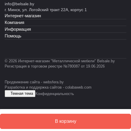
к)
RA
ет
info@belsale.by
й
й
035)
сер
т
ет
Т
L70
RAL
г. Минск, ул. Логойский тракт 22А, корпус 1
R
С
ии
RAL
RA
-
35)
703
Интернет-магазин
o
К
INO
703
L70
0
5)
c
У
X
5)
35)
3
Компания
k
1
Информация
X
Помощь
L
© 2026 Интернет-магазин "Металлической мебели" Belsale.by
Регистрация в торговом реестре №780087 от 19.06.2026
Продвижение сайта -
websfera.by
Разработка и поддержка сайтов -
colabaweb.com
Темная тема
Конфиденциальность
В корзину