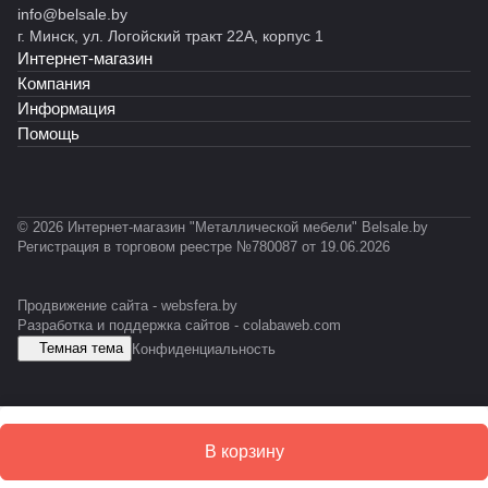
S
info@belsale.by
й
й
ы
S
й
G
г. Минск, ул. Логойский тракт 22А, корпус 1
С
С
й
D
С
R
Интернет-магазин
Т
T-
С
А
Ф
0
У
Компания
3
С
Информация
1
Помощь
© 2026 Интернет-магазин "Металлической мебели" Belsale.by
Регистрация в торговом реестре №780087 от 19.06.2026
Продвижение сайта -
websfera.by
Разработка и поддержка сайтов -
colabaweb.com
Темная тема
Конфиденциальность
В корзину