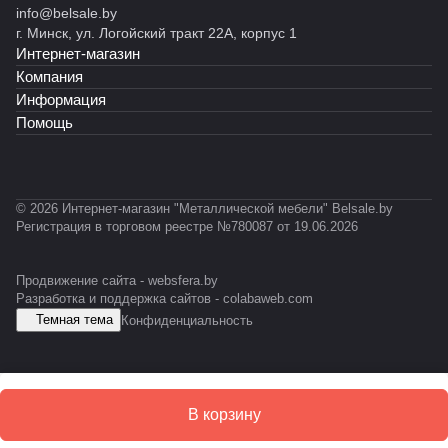
900
info@belsale.by
й
ы
й
й
)
)
т
5)
г. Минск, ул. Логойский тракт 22А, корпус 1
М
й
С
С
RAL
Интернет-магазин
К
С
Т
Т
703
Ф
У
-
-
5)
Компания
М
0
0
Информация
1
1
Помощь
1
0
К
© 2026 Интернет-магазин "Металлической мебели" Belsale.by
Регистрация в торговом реестре №780087 от 19.06.2026
Продвижение сайта -
websfera.by
Разработка и поддержка сайтов -
colabaweb.com
Темная тема
Конфиденциальность
В корзину