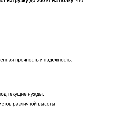
ают
нагрузку до 200 кг на полку
, что
шенная прочность и надежность.
под текущие нужды.
метов различной высоты.